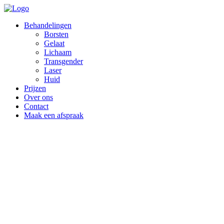
Behandelingen
Borsten
Gelaat
Lichaam
Transgender
Laser
Huid
Prijzen
Over ons
Contact
Maak een afspraak
oting
ntouring
dcorrectie
tie
 Makeover